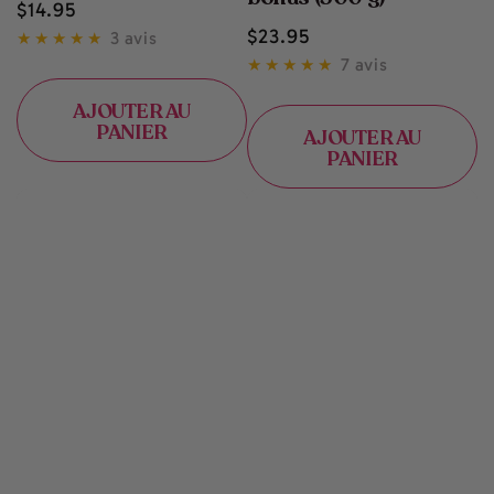
Prix
$
14
.95
normal
Prix
$
23
.95
3 avis
normal
7 avis
AJOUTER AU
PANIER
AJOUTER AU
PANIER