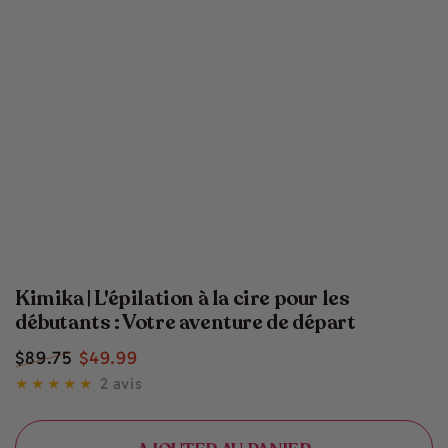
Kimika | L'épilation à la cire pour les
débutants : Votre aventure de départ
$
89
.75
$
49
.99
Prix
Prix
2 avis
normal
de
vente