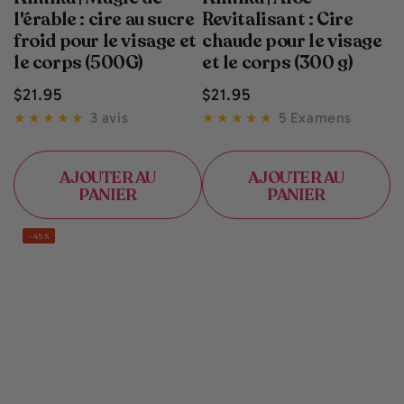
l'érable : cire au sucre
Revitalisant : Cire
froid pour le visage et
chaude pour le visage
le corps (500G)
et le corps (300 g)
Prix
Prix
$
21
.95
$
21
.95
normal
normal
3 avis
5 Examens
AJOUTER AU
AJOUTER AU
PANIER
PANIER
–45%