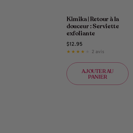
Kimika | Retour à la
douceur : Serviette
exfoliante
Prix
$
12
.95
normal
2 avis
AJOUTER AU
PANIER