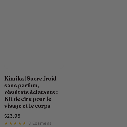
Kimika | Sucre froid
sans parfum,
résultats éclatants :
Kit de cire pour le
visage et le corps
Prix
$
23
.95
normal
8 Examens