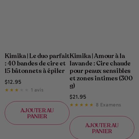
Kimika | Le duo parfait
Kimika | Amour à la
: 40 bandes de cire et
lavande : Cire chaude
15 bâtonnets à épiler
pour peaux sensibles
et zones intimes (300
Prix
$
12
.95
g)
normal
1 avis
Prix
$
21
.95
normal
8 Examens
AJOUTER AU
PANIER
AJOUTER AU
PANIER