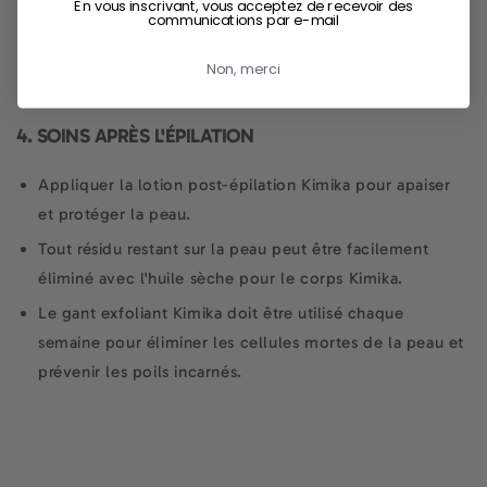
En vous inscrivant, vous acceptez de recevoir des
communications par e-mail
épilée pour soulager toute gêne éventuelle.
Réutiliser la bande de cire, lors de l'application, jusqu'à
Non, merci
3 fois.
4. SOINS APRÈS L'ÉPILATION
Appliquer la lotion post-épilation Kimika pour apaiser
et protéger la peau.
Tout résidu restant sur la peau peut être facilement
éliminé avec l'huile sèche pour le corps Kimika.
Le gant exfoliant Kimika doit être utilisé chaque
semaine pour éliminer les cellules mortes de la peau et
prévenir les poils incarnés.