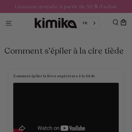
SKIP TO
Livraison gratuite à partir de 50 $ d'achat
CONTENT
Chariot
FR
Comment s’épiler à la cire tiède
Comment épiler la lèvre supérieure à la tiède