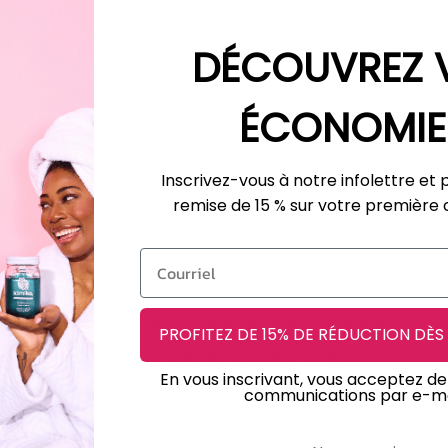
une petite quantité de cire à l'intérieur du poignet. La cir
tion de la puissance du micro-ondes et de la quantité de c
DÉCOUVREZ 
ÉCONOMIE
 il convient d'éliminer toute trace d'huile, de crème, de lo
Inscrivez-vous à notre infolettre et 
 coton et nettoyer la zone à épiler.
remise de 15 % sur votre premiè
.
spatule en bois et la faire tourner pour éviter qu'elle ne cou
PROFITEZ DE 15% DE RÉDUCTION DÈ
 sur la peau, dans le sens de la pousse du poil.
En vous inscrivant, vous acceptez de
appliquée soient plus épais afin d'en faciliter l'enlèvement.
communications par e-ma
qu'elle n'est plus collante au toucher (environ 20 à 30 secon