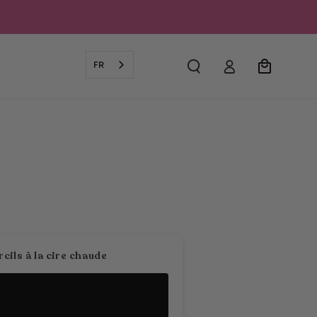
Se
Chariot
FR
connecter
ils à la cire chaude