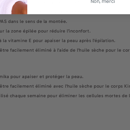
Non, merci
s d'une minute, car elle pourrait se fissurer.
bord de la cire et tirer rapidement sur la cire dans le sens
, PAS dans le sens de la montée.
r la zone épilée pour réduire l'inconfort.
 la vitamine E pour apaiser la peau après l'épilation.
 être facilement éliminé à l'aide de l'huile sèche pour le c
imika pour apaiser et protéger la peau.
 être facilement éliminé avec l'huile sèche pour le corps K
tilisé chaque semaine pour éliminer les cellules mortes de l