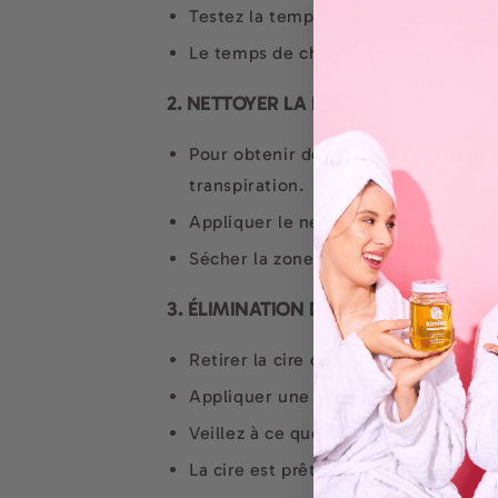
Testez la température en appliquant 
Le temps de chauffage varie en fonc
2. NETTOYER LA PEAU
Pour obtenir des résultats optimaux,
transpiration.
Appliquer le nettoyant Kimika sur un
Sécher la zone à l'aide d'un tampon
3. ÉLIMINATION DES POILS
Retirer la cire du pot à l'aide d'une 
Appliquer une couche épaisse de cire
Veillez à ce que les bords de la cire 
La cire est prête à être retirée lors