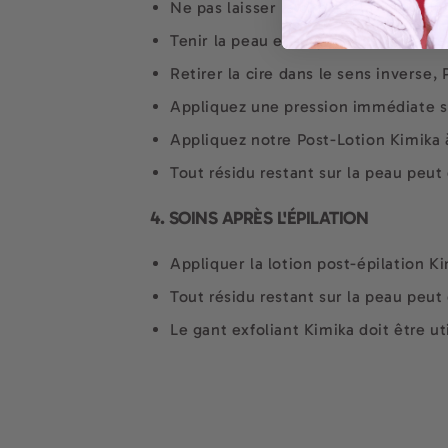
Ne pas laisser la cire sur la peau plu
Tenir la peau enseignée, soulever le 
Retirer la cire dans le sens inverse
Appliquez une pression immédiate su
Appliquez notre Post-Lotion Kimika à
Tout résidu restant sur la peau peut
4. SOINS APRÈS L'ÉPILATION
Appliquer la lotion post-épilation K
Tout résidu restant sur la peau peut
Le gant exfoliant Kimika doit être u