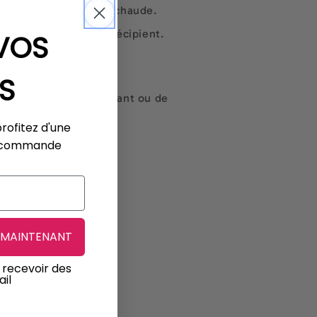
e doit être tiède, PAS chaude.
ire contenue dans le récipient.
VOS
S
tion, de produit hydratant ou de
profitez d'une
re commande
le.
S MAINTENANT
 recevoir des
il
des).