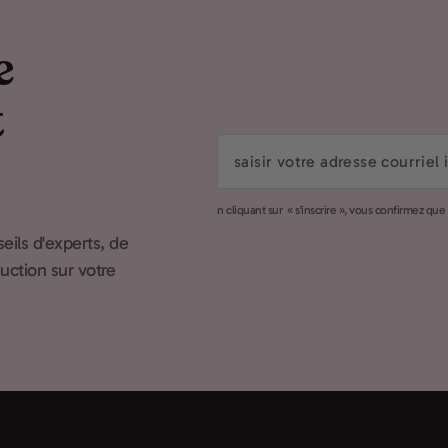
e
t
saisir
votre
adresse
n cliquant sur « s'inscrire », vous confirmez qu
courriel
eils d'experts, de
ici
duction sur votre