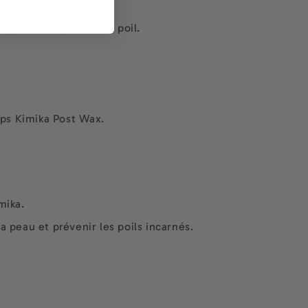
 opposé à la pousse du poil.
orps Kimika Post Wax.
imika.
a peau et prévenir les poils incarnés.