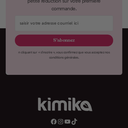
petite réduction sur votre première
commande.
saisir
votre
adresse
S'abonnez
courriel
ici
n cliquant sur « s'inscrire », vous confirmez que vous acceptez nos
conditions générales.