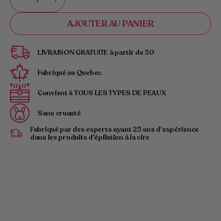
Diminuer
Augmenter
la
les
AJOUTER AU PANIER
quantité
quantités
pour
pour
Kimika
Kimika
LIVRAISON GRATUITE à partir de 50
|
|
Silky
Silky
Fabriqué au Quebec
Glide
Glide
:
:
Convient à TOUS LES TYPES DE PEAUX
Spatule
Spatule
épilatoire
épilatoire
Sans cruauté
en
en
métal
métal
Fabriqué par des experts ayant 25 ans d'expérience
dans les produits d'épilation à la cire