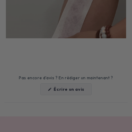
Pas encore d'avis ? En rédiger un maintenant ?
(S'ouvre
Écrire un avis
dans
une
nouvelle
fenêtre)